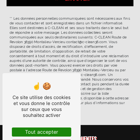
** Les données personnelles communiquées sont nécessaires aux fins
de vous contacter et sont enregistrées dans un fichier informatisé.
Elles sont destinées à C-CLEAN et ses sous-traitants dans le seul but
de répondre à votre message. Les données collectées seront
communiquées aux seuls destinataires suivants: C-CLEAN Route de
Revolon 38390 Montalieu-Vercieu contact@c-clean38.com. Vous
disposez de droits d’accès, de rectification, d’effacement, de
portabilité, de limitation, d’opposition, de retrait de votre
consentement à tout moment et du droit d’introduire une réclamation
auprès d’une autorité de contrôle, ainsi que d’organiser le sort de vos
données post-mortem. Vous pouvez exercer ces droits par voie
postale à l'adresse Route de Revolon 38390 Montalieu-Vercieu ou par
courrier électronique à l'adresse contact@c-clean38.com. Un
justificatif d'identité pourra vous être demandé. Nous conservons vos
données pendant la période de prise de contact puis pendant la durée
de prescription légale aux fins probatoires et de gestion des
contentieux. Vous avez le droit de vous inscrire sur la liste
Ce site utilise des cookies
d'opposition au démarchage téléphonique, disponible à cette adresse:
et vous donne le contrôle
Bloctel.gouv.fr
. Consultez le site cnil.fr pour plus d’informations sur
vos droits.
sur ceux que vous
souhaitez activer
Tout accepter
RECHERCHES FRÉQUENTES